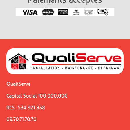
QualiServe
Capital Social 100 000,00€
RCS : 534 921 838
09.70.71.70.70