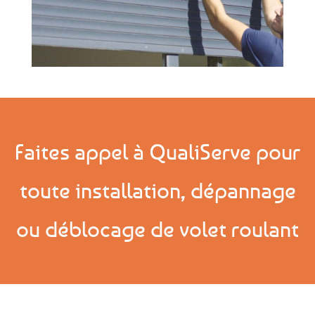
Faites appel à QualiServe pour
toute installation, dépannage
ou déblocage de volet roulant