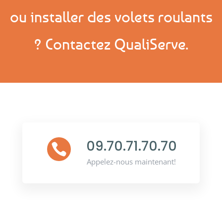
ou installer des volets roulants
? Contactez
QualiServe
.
09.70.71.70.70

Appelez-nous maintenant!