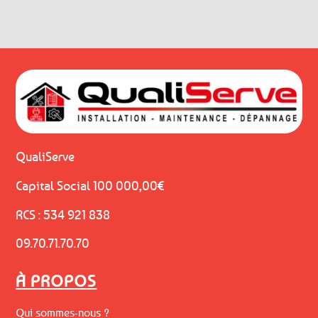
QualiServe
Capital Social 100 000,00€
RCS : 534 921 838
09.70.71.70.70
À PROPOS
Qui sommes-nous ?