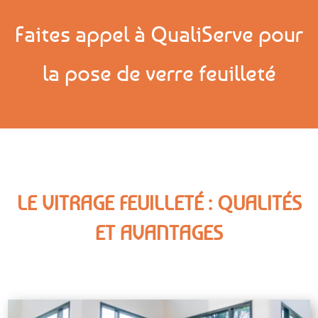
Faites appel à QualiServe pour
la pose de verre feuilleté
LE VITRAGE FEUILLETÉ : QUALITÉS
ET AVANTAGES