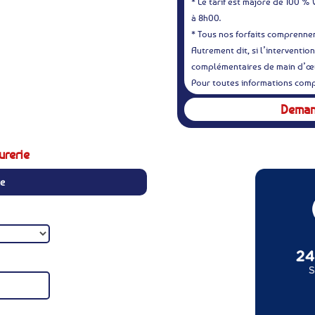
* Le tarif est majoré de 100 % 
à 8h00.
* Tous nos forfaits comprenn
Autrement dit, si l’interventio
complémentaires de main d’œu
Pour toutes informations comp
Demand
urerie
te