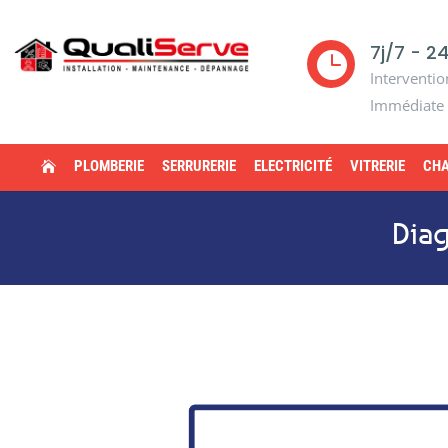
7j/7 - 2

Interventio
Immédiate
PLOMBERIE
SERRURERIE
ELECTRICITÉ
VITRERIE
CHA

Diag