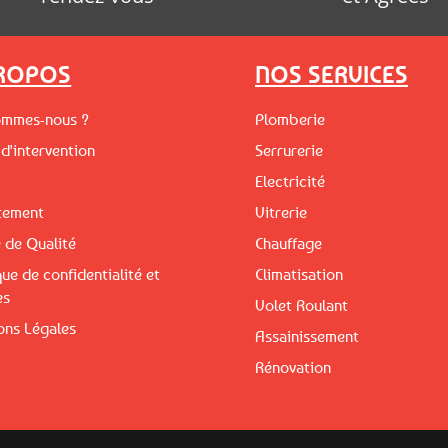
PROPOS
NOS SERVICES
ommes-nous ?
Plomberie
d'intervention
Serrurerie
Electricité
tement
Vitrerie
 de Qualité
Chauffage
que de confidentialité et
Climatisation
es
Volet Roulant
ons Légales
Assainissement
Rénovation