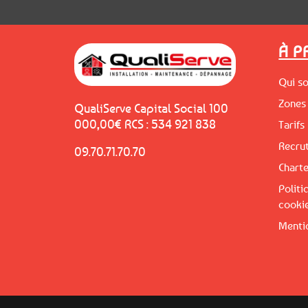
À 
Qui s
Zones 
QualiServe Capital Social 100
000,00€ RCS : 534 921 838
Tarifs
Recru
09.70.71.70.70
Charte
Politi
cooki
Menti