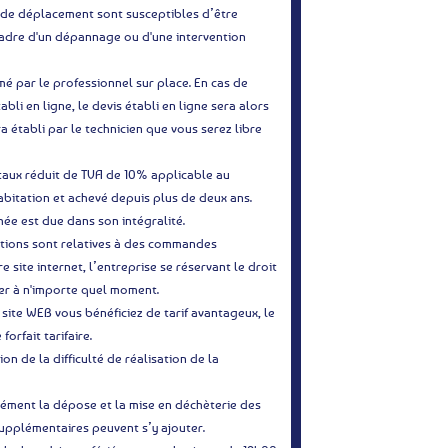
is de déplacement sont susceptibles d’être
cadre d'un dépannage ou d'une intervention
mé par le professionnel sur place. En cas de
abli en ligne, le devis établi en ligne sera alors
a établi par le technicien que vous serez libre
u taux réduit de TVA de 10% applicable au
habitation et achevé depuis plus de deux ans.
ée est due dans son intégralité.
motions sont relatives à des commandes
e site internet, l’entreprise se réservant le droit
mer à n'importe quel moment.
ite WEB vous bénéficiez de tarif avantageux, le
orfait tarifaire.
ion de la difficulté de réalisation de la
cément la dépose et la mise en déchèterie des
 supplémentaires peuvent s’y ajouter.