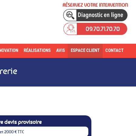
RÉSERVEZ VOTRE INTERVENTION
09.70.71.70.70
NOVATION
RÉALISATIONS
AVIS
ESPACE CLIENT
CONTACT
rerie
e devis provisoire
€ et 2000 € TTC