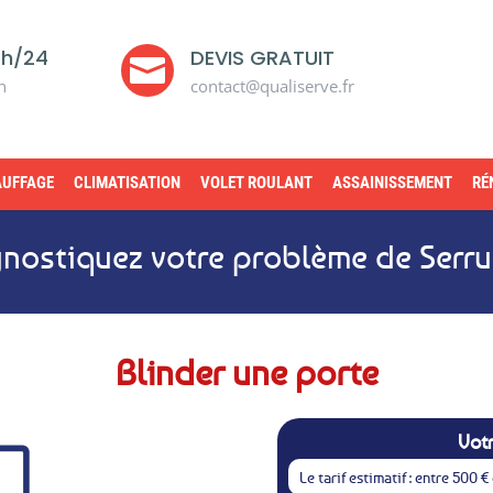
4h/24
DEVIS GRATUIT

n
contact@qualiserve.fr
UFFAGE
CLIMATISATION
VOLET ROULANT
ASSAINISSEMENT
RÉ
nostiquez votre problème de Serru
Blinder une porte
Votr
Le tarif estimatif : entre 500 