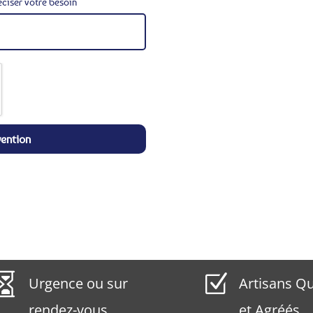
éciser votre besoin
vention

Z
Urgence ou sur
Artisans Qu
rendez-vous
et Agréés