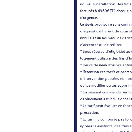
nouvelle installation. Des fra
facturés à 49.50€ TTC dans le 
d'urgence.
Le devis provisoire sera confir
diagnostic différent de celui ét
annulé et un nouveau devis ser
d'accepter ou de refuser.
* Sous réserve d’éligibilité a
logement utilisé à des fins d’
* Heure de main d'œuvre entam
* Attention ces tarifs et pro
d’intervention passées via notr
de les modifier ou les suppri
* En passant commande par le s
déplacement est inclus dans le f
* Le tarif peut évoluer en fonct
prestation.
* Le tarif ne comporte pas for
appareils existants, des frais