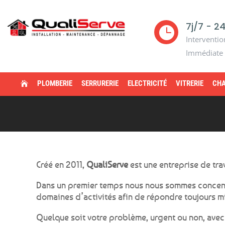
7j/7 - 2

Interventio
Immédiate
PLOMBERIE
SERRURERIE
ELECTRICITÉ
VITRERIE
CHA

Créé en 2011,
QualiServe
est une entreprise de tr
Dans un premier temps nous nous sommes concentrés
domaines d’activités afin de répondre toujours mi
Quelque soit votre problème, urgent ou non, avec