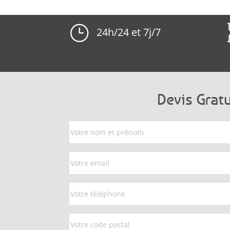
}
24h/24 et 7j/7
Devis Gratu