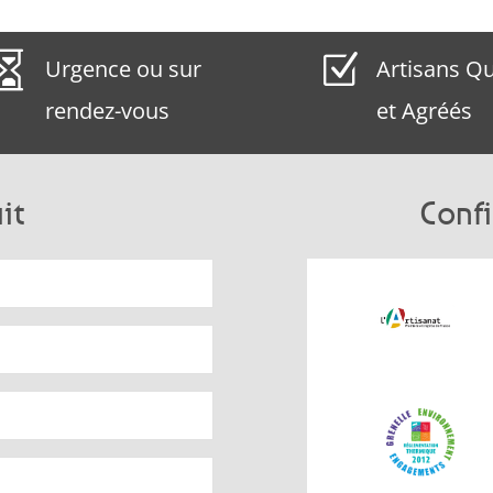

Z
Urgence ou sur
Artisans Qu
rendez-vous
et Agréés
it
Confi