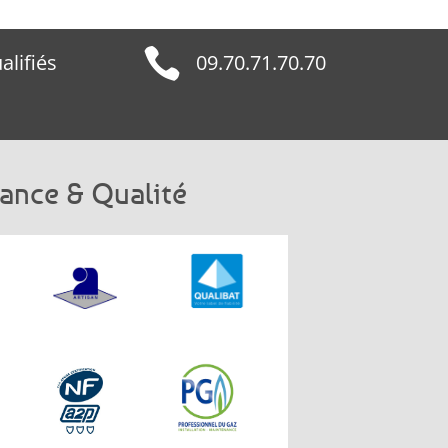

alifiés
09.70.71.70.70
ance & Qualité