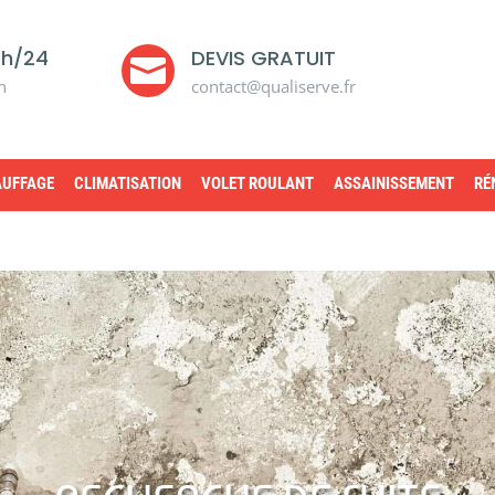
4h/24
DEVIS GRATUIT

n
contact@qualiserve.fr
UFFAGE
CLIMATISATION
VOLET ROULANT
ASSAINISSEMENT
RÉ