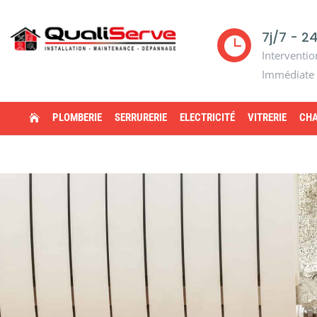
7j/7 - 2

Interventio
Immédiate
PLOMBERIE
SERRURERIE
ELECTRICITÉ
VITRERIE
CHA
