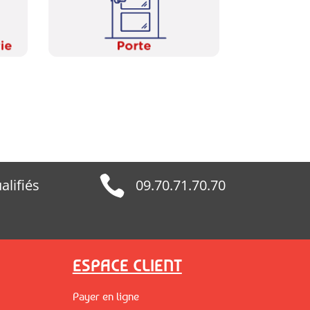

alifiés
09.70.71.70.70
ESPACE CLIENT
Payer en ligne