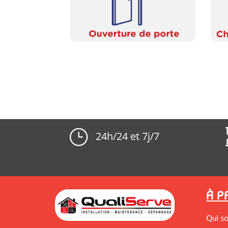
}
24h/24 et 7j/7
À 
Qui s