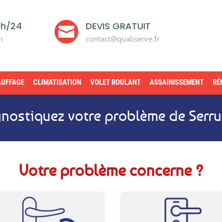
4h/24
DEVIS GRATUIT

n
contact@qualiserve.fr
UFFAGE
CLIMATISATION
VOLET ROULANT
ASSAINISSEMENT
RÉ
nostiquez votre problème de Serru
Votre problème concerne ?