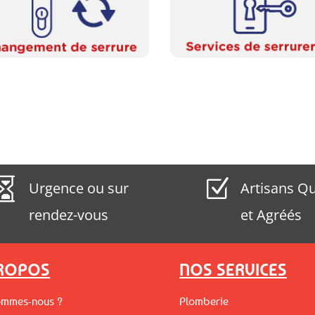

Z
Urgence ou sur
Artisans Qu
rendez-vous
et Agréés
PROPOS
NOS SERVICES
ommes-nous ?
Plomberie