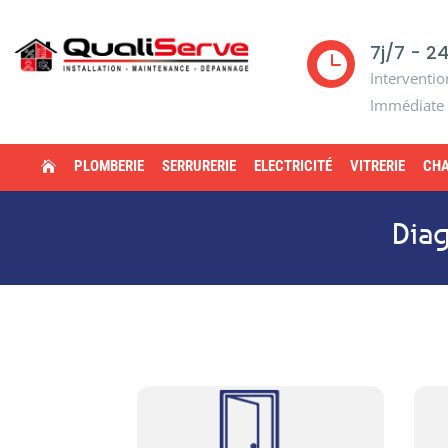
7j/7 - 2

Interventio
Immédiate
PLOMBERIE
SERRURERIE
ELECTRICITÉ
VITRERIE
CHA

Diag