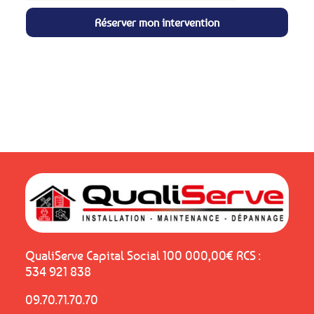
Réserver mon intervention
QualiServe Capital Social 100 000,00€ RCS :
534 921 838
09.70.71.70.70