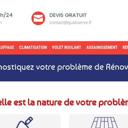
4h/24
DEVIS GRATUIT

n
contact@qualiserve.fr
UFFAGE
CLIMATISATION
VOLET ROULANT
ASSAINISSEMENT
RÉ
nostiquez votre problème de Rénov
lle est la nature de votre problè