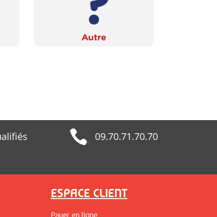

alifiés
09.70.71.70.70
ESPACE CLIENT
Payer en ligne