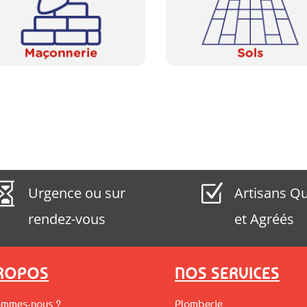

Z
Urgence ou sur
Artisans Qu
rendez-vous
et Agréés
PROPOS
NOS SERVICES
ommes-nous ?
Plomberie