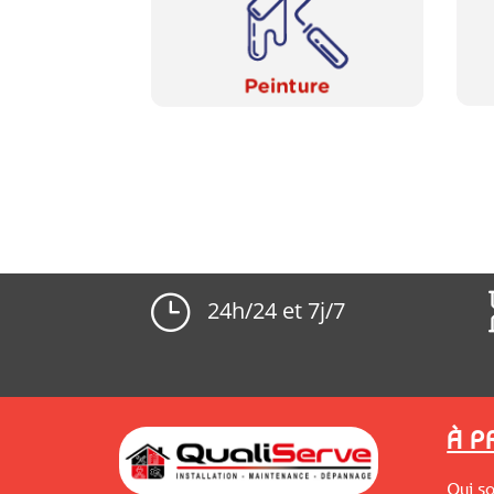
}
24h/24 et 7j/7
À 
Qui s