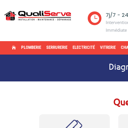
7j/7 - 2

Interventio
Immédiate
PLOMBERIE
SERRURERIE
ELECTRICITÉ
VITRERIE
CHA

Diag
Que