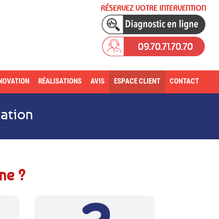
RÉSERVEZ VOTRE INTERVENTION
09.70.71.70.70
NOVATION
RÉALISATIONS
AVIS
ESPACE CLIENT
CONTACT
ation
me ?