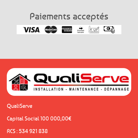
Paiements acceptés
QualiServe
Capital Social 100 000,00€
RCS : 534 921 838