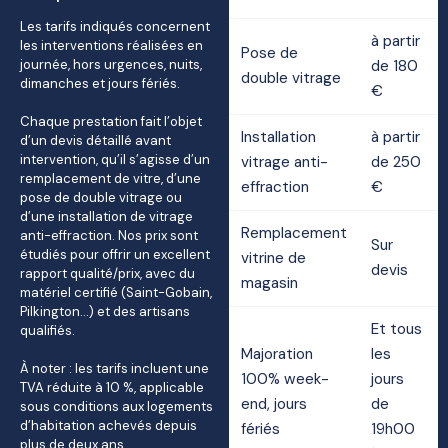
Les tarifs indiqués concernent
à partir
les interventions réalisées en
Pose de
journée, hors urgences, nuits,
de 180
double vitrage
dimanches et jours fériés.
€
Chaque prestation fait l’objet
Installation
à partir
d’un devis détaillé avant
intervention, qu’il s’agisse d’un
vitrage anti-
de 250
remplacement de vitre, d’une
effraction
€
pose de double vitrage ou
d’une installation de vitrage
Remplacement
anti-effraction. Nos prix sont
Sur
étudiés pour offrir un excellent
vitrine de
devis
rapport qualité/prix, avec du
magasin
matériel certifié (Saint-Gobain,
Pilkington…) et des artisans
Et tous
qualifiés.
Majoration
les
À noter : les tarifs incluent une
100% week-
jours
TVA réduite à 10 %, applicable
end, jours
de
sous conditions aux logements
d’habitation achevés depuis
fériés
19h00
plus de deux ans.