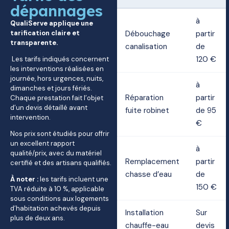
dépannages
à
QualiServe applique une
tarification claire et
Débouchage
partir
transparente.
canalisation
de
120 €
Les tarifs indiqués concernent
les interventions réalisées en
journée, hors urgences, nuits,
à
dimanches et jours fériés.
Réparation
partir
Chaque prestation fait l’objet
d’un devis détaillé avant
fuite robinet
de 95
intervention.
€
Nos prix sont étudiés pour offrir
un excellent rapport
à
qualité/prix, avec du matériel
Remplacement
partir
certifié et des artisans qualifiés.
chasse d’eau
de
À noter :
les tarifs incluent une
150 €
TVA réduite à 10 %, applicable
sous conditions aux logements
d’habitation achevés depuis
Installation
Sur
plus de deux ans.
chauffe-eau
devis