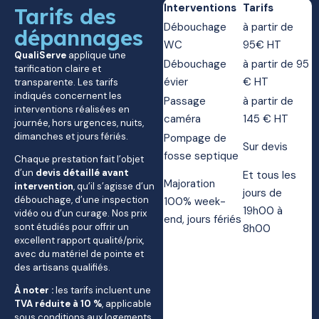
Interventions
Tarifs
Tarifs des
Débouchage
à partir de
dépannages
WC
95€ HT
QualiServe
applique une
Débouchage
à partir de 95
tarification claire et
évier
€ HT
transparente. Les tarifs
indiqués concernent les
Passage
à partir de
interventions réalisées en
caméra
145 € HT
journée, hors urgences, nuits,
dimanches et jours fériés.
Pompage de
Sur devis
fosse septique
Chaque prestation fait l’objet
d’un
devis détaillé avant
Et tous les
Majoration
intervention
, qu’il s’agisse d’un
jours de
débouchage, d’une inspection
100% week-
19h00 à
vidéo ou d’un curage. Nos prix
end, jours fériés
sont étudiés pour offrir un
8h00
excellent rapport qualité/prix,
avec du matériel de pointe et
des artisans qualifiés.
À noter :
les tarifs incluent une
TVA réduite à 10 %
, applicable
sous conditions aux logements