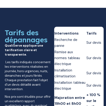
Tarifs des
Interventions
Tarifs
dépannages
Recherche de
Sur devis
panne
QualiServe applique une
tarification claire et
Remise aux
transparente.
normes tableau
Sur devis
Les tarifs indiqués concernent
électrique
les interventions réalisées en
Installation
journée, hors urgences, nuits,
Sur devis
dimanches et jours fériés.
climatisation
Chaque prestation fait l’objet
Installation tableau
d’un devis détaillé avant
Sur devis
électrique
intervention.
+ 100 %
Nos prix sont étudiés pour offrir
Majoration entre
sur le
un excellent rapport
19h00 et 8h00
qualité/prix, avec du matériel