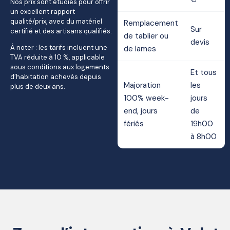
Nos prix sont étudiés pour offrir
un excellent rapport
qualité/prix, avec du matériel
Remplacement
Sur
certifié et des artisans qualifiés.
de tablier ou
devis
À noter : les tarifs incluent une
de lames
TVA réduite à 10 %, applicable
sous conditions aux logements
Et tous
d’habitation achevés depuis
Majoration
les
plus de deux ans.
100% week-
jours
end, jours
de
fériés
19h00
à 8h00