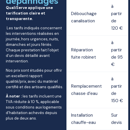
dépannages
à
QualiServe applique une
tarification claire et
Débouchage
partir
transparente.
canalisation
de
120 €
Les tarifs indiqués concernent
les interventions réalisées en
journée, hors urgences, nuits,
à
dimanches et jours fériés.
Réparation
partir
Chaque prestation fait l’objet
d’un devis détaillé avant
fuite robinet
de 95
intervention.
€
Nos prix sont étudiés pour offrir
un excellent rapport
à
qualité/prix, avec du matériel
Remplacement
partir
certifié et des artisans qualifiés.
chasse d’eau
de
À noter :
les tarifs incluent une
150 €
TVA réduite à 10 %, applicable
sous conditions aux logements
d’habitation achevés depuis
Installation
Sur
plus de deux ans.
chauffe-eau
devis