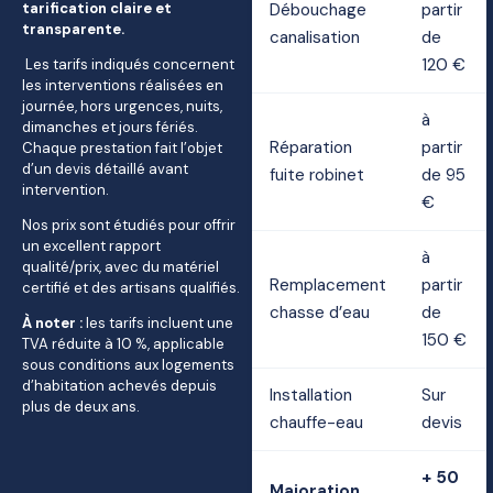
tarification claire et
Débouchage
partir
transparente.
canalisation
de
120 €
Les tarifs indiqués concernent
les interventions réalisées en
journée, hors urgences, nuits,
à
dimanches et jours fériés.
Réparation
partir
Chaque prestation fait l’objet
d’un devis détaillé avant
fuite robinet
de 95
intervention.
€
Nos prix sont étudiés pour offrir
un excellent rapport
à
qualité/prix, avec du matériel
Remplacement
partir
certifié et des artisans qualifiés.
chasse d’eau
de
À noter :
les tarifs incluent une
150 €
TVA réduite à 10 %, applicable
sous conditions aux logements
d’habitation achevés depuis
Installation
Sur
plus de deux ans.
chauffe-eau
devis
+ 50
Majoration