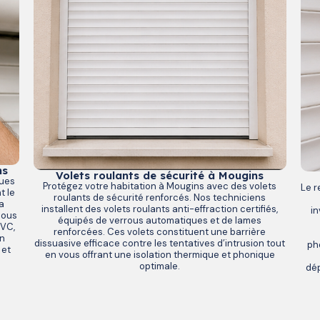
ns
Volets roulants de sécurité à Mougins
dues
Protégez votre habitation à Mougins avec des volets
Le r
t le
roulants de sécurité renforcés. Nos techniciens
a
installent des volets roulants anti-effraction certifiés,
in
Nous
équipés de verrous automatiques et de lames
PVC,
renforcées. Ces volets constituent une barrière
Un
dissuasive efficace contre les tentatives d’intrusion tout
ph
 et
en vous offrant une isolation thermique et phonique
optimale.
dép