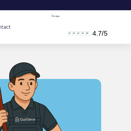
ntact
4.7
/
5