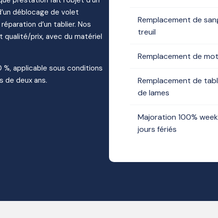
e d’un déblocage de volet
Remplacement de sang
éparation d’un tablier. Nos
treuil
t qualité/prix, avec du matériel
Remplacement de mot
10 %, applicable sous conditions
s de deux ans.
Remplacement de tabl
de lames
Majoration 100% week
jours fériés