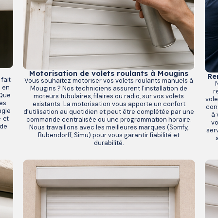
Motorisation de volets roulants à Mougins
Re
fait
Vous souhaitez motoriser vos volets roulants manuels à
t en
Mougins ? Nos techniciens assurent l’installation de
r
 Que
moteurs tubulaires, filaires ou radio, sur vos volets
vole
mes
existants. La motorisation vous apporte un confort
cons
ngle
d’utilisation au quotidien et peut être complétée par une
à 
 et
commande centralisée ou une programmation horaire.
vo
 de
Nous travaillons avec les meilleures marques (Somfy,
ser
Bubendorff, Simu) pour vous garantir fiabilité et
durabilité.