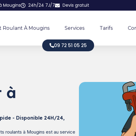
 à Mougins
24h/24 7J/7
Devis gratuit
t Roulant À Mougins
Services
Tarifs
Co
09 72 51 05 25
t à
pide - Disponible 24H/24,
ets roulants à Mougins est au service