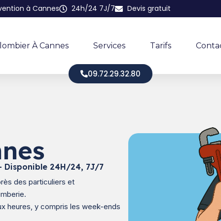
rvention à Cannes
24h/24 7J/7
Devis gratuit
lombier À Cannes
Services
Tarifs
Conta
09.72.29.32.80
nnes
 Disponible 24H/24, 7J/7
rès des particuliers et
omberie.
eux heures, y compris les week-ends