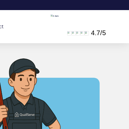
ct
4.7
/
5