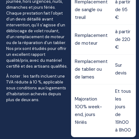
journée, hors urgences, nuits,
Remplacement
à partir
dimanches et jours fériés.
de sangle ou
de 95
Chaque prestation fait l’objet
treuil
€
d’un devis détaillé avant
intervention, qu’il s’agisse d’un
déblocage de volet roulant,
à partir
Remplacement
d’un remplacement de moteur
de 220
ou de la réparation d’un tablier.
de moteur
€
Nos prix sont étudiés pour offrir
un excellent rapport
qualité/prix, avec du matériel
Remplacement
Sur
certifié et des artisans qualifiés.
de tablier ou
devis
À noter : les tarifs incluent une
de lames
TVA réduite à 10 %, applicable
sous conditions aux logements
Et tous
d’habitation achevés depuis
Majoration
les
plus de deux ans.
100% week-
jours
end, jours
de
fériés
19h00
à 8h00