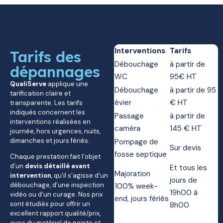
Interventions
Tarifs
Tarifs des
Débouchage
à partir de
dépannages
WC
95€ HT
QualiServe
applique une
Débouchage
à partir de 95
tarification claire et
évier
€ HT
transparente. Les tarifs
indiqués concernent les
Passage
à partir de
interventions réalisées en
caméra
145 € HT
journée, hors urgences, nuits,
dimanches et jours fériés.
Pompage de
Sur devis
fosse septique
Chaque prestation fait l’objet
d’un
devis détaillé avant
Et tous les
Majoration
intervention
, qu’il s’agisse d’un
jours de
débouchage, d’une inspection
100% week-
19h00 à
vidéo ou d’un curage. Nos prix
end, jours fériés
sont étudiés pour offrir un
8h00
excellent rapport qualité/prix,
avec du matériel de pointe et