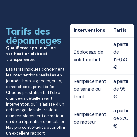
Tarifs des
Interventions
Tarifs
dépannages
à partir
QualiServe applique une
Déblocage de
de
tarification claire et
volet roulant
126,50
transparente.
€
Les tarifs indiqués concernent
les interventions réalisées en
journée, hors urgences, nuits,
Remplacement
à partir
dimanches et jours fériés.
de sangle ou
de 95
Chaque prestation fait l’objet
treuil
€
d’un devis détaillé avant
intervention, qu’il s’agisse d’un
déblocage de volet roulant,
à partir
Remplacement
d’un remplacement de moteur
de 220
ou de la réparation d’un tablier.
de moteur
€
Nos prix sont étudiés pour offrir
un excellent rapport