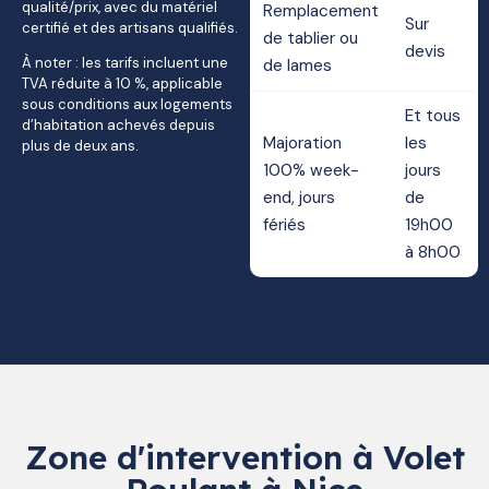
qualité/prix, avec du matériel
Remplacement
Sur
certifié et des artisans qualifiés.
de tablier ou
devis
À noter : les tarifs incluent une
de lames
TVA réduite à 10 %, applicable
sous conditions aux logements
Et tous
d’habitation achevés depuis
Majoration
les
plus de deux ans.
100% week-
jours
end, jours
de
fériés
19h00
à 8h00
Zone d'intervention à Volet