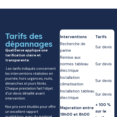
Tarifs des
Interventions
Tarifs
dépannages
Recherche de
Sur devis
panne
QualiServe applique une
tarification claire et
Remise aux
transparente.
normes tableau
Sur devis
Les tarifs indiqués concernent
électrique
les interventions réalisées en
Installation
journée, hors urgences, nuits,
Sur devis
dimanches et jours fériés.
climatisation
Chaque prestation fait l’objet
Installation tableau
d’un devis détaillé avant
Sur devis
électrique
intervention.
+ 100 %
Nos prix sont étudiés pour offrir
Majoration entre
sur le
un excellent rapport
19h00 et 8h00
qualité/prix, avec du matériel