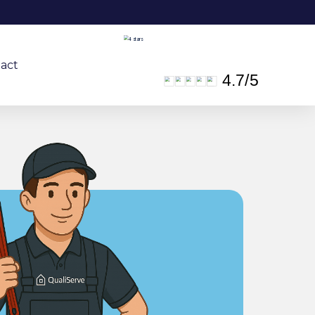
act
4.7
/
5