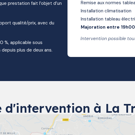
Remise aux normes tablea
ue prestation fait l’objet d’un
Installation climatisation
Installation tableau électr
apport qualité/prix, avec du
Majoration entre 19h0
Intervention possible tou
10 %, applicable sous
 depuis plus de deux ans.
 d'intervention à La Tr