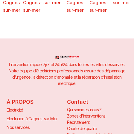
Cagnes-
Cagnes-
sur-mer
Cagnes-
Cagnes-
sur-mer
sur-mer
sur-mer
sur-mer
sur-mer
Intervention rapide 7j/7 et 24h/24 dans toutes les villes desservies.
Notre équipe d’électriciens professionnels assure des dépannage
d’urgence, la détection d’anomalie et la réparation d’installation
electrique.
À PROPOS
Contact
Qui sommes-nous ?
Electricité
Zones d'interventions
Electricien à Cagnes-sur-Mer
Recrutement
Nos services
Charte de qualité