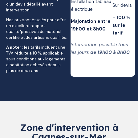
Installation tableau
d’un devis détaillé avant
Sur devis
électrique
intervention.
+ 100 %
Nos prix sont étudiés pour offrir
Majoration entre
sur le
un excellent rapport
19h00 et 8h00
qualité/prix, avec du matériel
tarif
certifié et des artisans qualifiés.
Intervention possible tous
À noter :
les tarifs incluent une
les jours
de 19h00 à 8h00
.
TVA réduite à 10 %, applicable
sous conditions aux logements
d’habitation achevés depuis
plus de deux ans.
Zone d'intervention à
Cagnes-sur-Mer