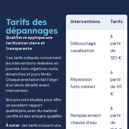
Tarifs des
Interventions
Tarifs
dépannages
à
QualiServe applique une
tarification claire et
Débouchage
partir
transparente.
canalisation
de
120 €
Les tarifs indiqués concernent
les interventions réalisées en
journée, hors urgences, nuits,
à
dimanches et jours fériés.
Réparation
partir
Chaque prestation fait l’objet
d’un devis détaillé avant
fuite robinet
de 95
intervention.
€
Nos prix sont étudiés pour offrir
un excellent rapport
à
qualité/prix, avec du matériel
Remplacement
partir
certifié et des artisans qualifiés.
chasse d’eau
de
À noter :
les tarifs incluent une