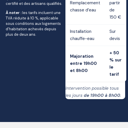
Remplacement
partir
certifié et des artisans qualifiés.
chasse d’eau
de
À noter :
les tarifs incluent une
150 €
TVA réduite à 10 %, applicable
sous conditions aux logements
d’habitation achevés depuis
Installation
Sur
plus de deux ans.
chauffe-eau
devis
+ 50
Majoration
% sur
entre 19h00
le
et 8h00
tarif
Intervention possible tous
les jours
de 19h00 à 8h00
.