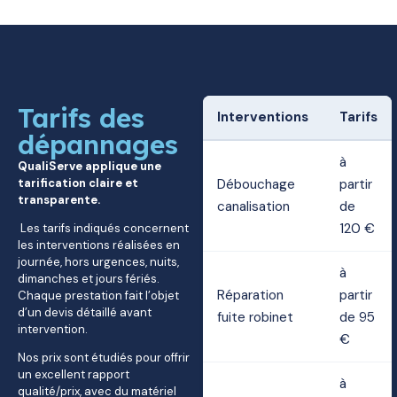
Tarifs des
Interventions
Tarifs
dépannages
à
QualiServe applique une
tarification claire et
Débouchage
partir
transparente.
canalisation
de
120 €
Les tarifs indiqués concernent
les interventions réalisées en
journée, hors urgences, nuits,
à
dimanches et jours fériés.
Réparation
partir
Chaque prestation fait l’objet
d’un devis détaillé avant
fuite robinet
de 95
intervention.
€
Nos prix sont étudiés pour offrir
un excellent rapport
à
qualité/prix, avec du matériel