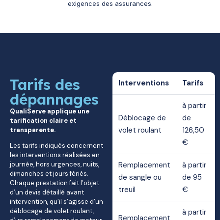
exigences des assurances.
Tarifs des
Interventions
Tarifs
dépannages
à partir
QualiServe applique une
Déblocage de
de
tarification claire et
volet roulant
126,50
transparente.
€
Les tarifs indiqués concernent
les interventions réalisées en
journée, hors urgences, nuits,
Remplacement
à partir
dimanches et jours fériés.
de sangle ou
de 95
Chaque prestation fait l’objet
treuil
€
d’un devis détaillé avant
intervention, qu’il s’agisse d’un
déblocage de volet roulant,
à partir
Remplacement