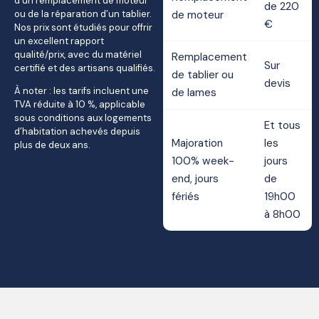
d’un remplacement de moteur
de 220
ou de la réparation d’un tablier.
de moteur
€
Nos prix sont étudiés pour offrir
un excellent rapport
qualité/prix, avec du matériel
Remplacement
Sur
certifié et des artisans qualifiés.
de tablier ou
devis
À noter : les tarifs incluent une
de lames
TVA réduite à 10 %, applicable
sous conditions aux logements
Et tous
d’habitation achevés depuis
Majoration
les
plus de deux ans.
100% week-
jours
end, jours
de
fériés
19h00
à 8h00