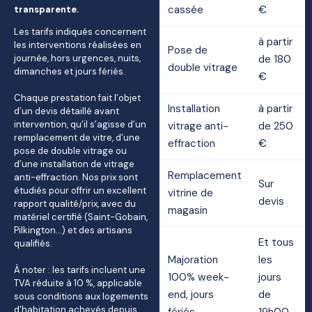
cassée
€
transparente.
Les tarifs indiqués concernent
à partir
les interventions réalisées en
Pose de
journée, hors urgences, nuits,
de 180
double vitrage
dimanches et jours fériés.
€
Chaque prestation fait l’objet
Installation
à partir
d’un devis détaillé avant
intervention, qu’il s’agisse d’un
vitrage anti-
de 250
remplacement de vitre, d’une
effraction
€
pose de double vitrage ou
d’une installation de vitrage
Remplacement
anti-effraction. Nos prix sont
Sur
étudiés pour offrir un excellent
vitrine de
devis
rapport qualité/prix, avec du
magasin
matériel certifié (Saint-Gobain,
Pilkington…) et des artisans
Et tous
qualifiés.
Majoration
les
À noter : les tarifs incluent une
100% week-
jours
TVA réduite à 10 %, applicable
end, jours
de
sous conditions aux logements
d’habitation achevés depuis