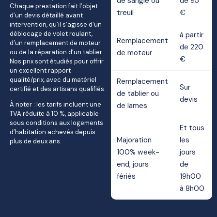
de sangle ou
de 95
Chaque prestation fait l’objet
treuil
€
d’un devis détaillé avant
intervention, qu’il s’agisse d’un
déblocage de volet roulant,
à partir
Remplacement
d’un remplacement de moteur
de 220
ou de la réparation d’un tablier.
de moteur
€
Nos prix sont étudiés pour offrir
un excellent rapport
qualité/prix, avec du matériel
Remplacement
Sur
certifié et des artisans qualifiés.
de tablier ou
devis
À noter : les tarifs incluent une
de lames
TVA réduite à 10 %, applicable
sous conditions aux logements
Et tous
d’habitation achevés depuis
Majoration
les
plus de deux ans.
100% week-
jours
end, jours
de
fériés
19h00
à 8h00