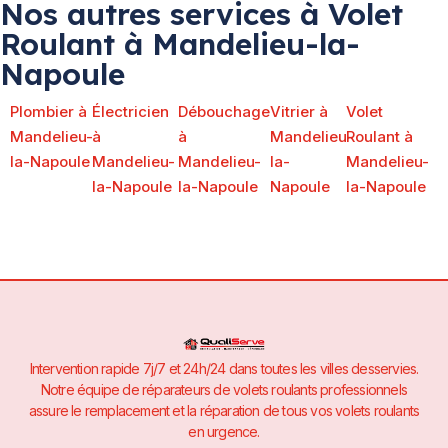
Nos autres services à Volet
Roulant à Mandelieu-la-
Napoule
Plombier à
Électricien
Débouchage
Vitrier à
Volet
Mandelieu-
à
à
Mandelieu-
Roulant à
la-Napoule
Mandelieu-
Mandelieu-
la-
Mandelieu-
la-Napoule
la-Napoule
Napoule
la-Napoule
Intervention rapide 7j/7 et 24h/24 dans toutes les villes desservies.
Notre équipe de réparateurs de volets roulants professionnels
assure le remplacement et la réparation de tous vos volets roulants
en urgence.