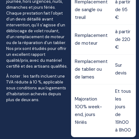
journée, hors urgences, nuits,
Remplacement
à partir
dimanches et jours fériés.
de sangle ou
de 95
Chaque prestation fait l’objet
treuil
€
d’un devis détaillé avant
intervention, qu’il s’agisse d’un
déblocage de volet roulant,
à partir
Remplacement
d’un remplacement de moteur
de 220
ou de la réparation d’un tablier.
de moteur
€
Nos prix sont étudiés pour offrir
un excellent rapport
qualité/prix, avec du matériel
Remplacement
Sur
certifié et des artisans qualifiés.
de tablier ou
devis
À noter : les tarifs incluent une
de lames
TVA réduite à 10 %, applicable
sous conditions aux logements
Et tous
d’habitation achevés depuis
Majoration
les
plus de deux ans.
100% week-
jours
end, jours
de
fériés
19h00
à 8h00