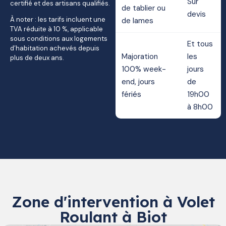
Sur
certifié et des artisans qualifiés.
de tablier ou
devis
À noter : les tarifs incluent une
de lames
TVA réduite à 10 %, applicable
sous conditions aux logements
Et tous
d’habitation achevés depuis
Majoration
les
plus de deux ans.
100% week-
jours
end, jours
de
fériés
19h00
à 8h00
Zone d'intervention à Volet
Roulant à Biot