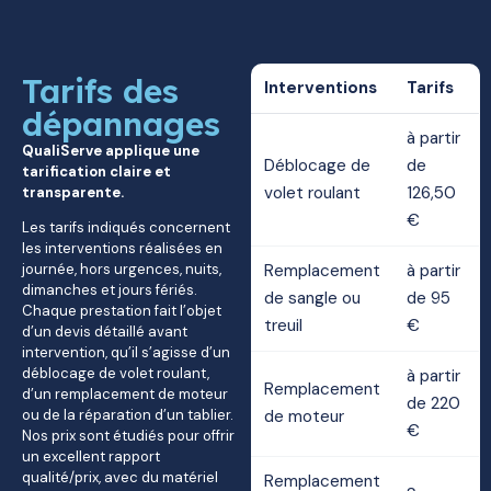
Tarifs des
Interventions
Tarifs
dépannages
à partir
QualiServe applique une
Déblocage de
de
tarification claire et
volet roulant
126,50
transparente.
€
Les tarifs indiqués concernent
les interventions réalisées en
journée, hors urgences, nuits,
Remplacement
à partir
dimanches et jours fériés.
de sangle ou
de 95
Chaque prestation fait l’objet
treuil
€
d’un devis détaillé avant
intervention, qu’il s’agisse d’un
déblocage de volet roulant,
à partir
Remplacement
d’un remplacement de moteur
de 220
ou de la réparation d’un tablier.
de moteur
€
Nos prix sont étudiés pour offrir
un excellent rapport
qualité/prix, avec du matériel
Remplacement