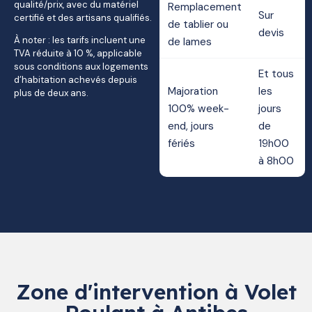
qualité/prix, avec du matériel
Remplacement
Sur
certifié et des artisans qualifiés.
de tablier ou
devis
À noter : les tarifs incluent une
de lames
TVA réduite à 10 %, applicable
sous conditions aux logements
Et tous
d’habitation achevés depuis
Majoration
les
plus de deux ans.
100% week-
jours
end, jours
de
fériés
19h00
à 8h00
Zone d'intervention à Volet