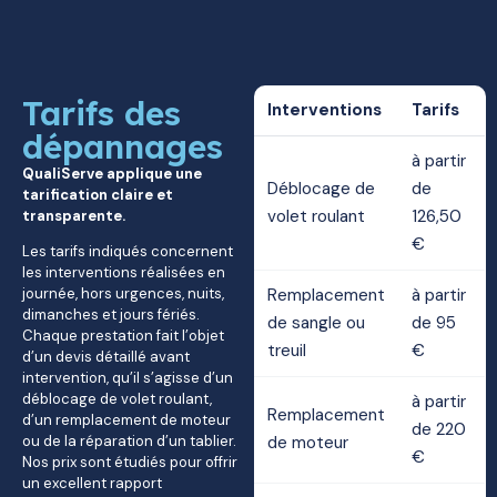
Tarifs des
Interventions
Tarifs
dépannages
à partir
QualiServe applique une
Déblocage de
de
tarification claire et
volet roulant
126,50
transparente.
€
Les tarifs indiqués concernent
les interventions réalisées en
journée, hors urgences, nuits,
Remplacement
à partir
dimanches et jours fériés.
de sangle ou
de 95
Chaque prestation fait l’objet
treuil
€
d’un devis détaillé avant
intervention, qu’il s’agisse d’un
déblocage de volet roulant,
à partir
Remplacement
d’un remplacement de moteur
de 220
ou de la réparation d’un tablier.
de moteur
€
Nos prix sont étudiés pour offrir
un excellent rapport