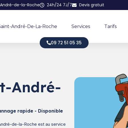
nt-André-de-la-Roche
24h/24 7J/7
Devis gratuit
À Saint-André-De-La-Roche
Services
Tarifs
09 72 51 05 35
nt-André-
annage rapide - Disponible
t-André-de-la-Roche est au service