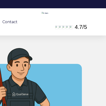
Contact
4.7
/
5