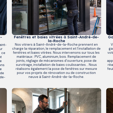
-
Fenêtres et baies vitrées à Saint-André-de-
Ga
la-Roche
Nos vitriers à Saint-André-de-la-Roche prennent en
V
aint-
charge la réparation, le remplacement et l’installation de
ga
ur
fenêtres et baies vitrées. Nous intervenons sur tous les
vot
e ce
matériaux : PVC, aluminium, bois. Remplacement de
nt
joints, réglage de mécanismes d’ouverture, pose de
app
le
survitrage, installation de baies coulissantes… Nous
réa
ons
réalisons également la pose de fenêtres sur mesure
feu
le
pour vos projets de rénovation ou de construction
 de
neuve à Saint-André-de-la-Roche.
-de-