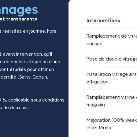
nnages
 et transparente.
Interventions
s réalisées en journée, hors
Remplacement de vitr
cassée
é avant intervention, qu’il
Pose de double vitrag
e de double vitrage ou d’une
sont étudiés pour offrir un
Installation vitrage ant
 certifié (Saint-Gobain,
effraction
Remplacement vitrine
10 %, applicable sous conditions
magasin
s de deux ans.
Majoration 100% week
jours fériés