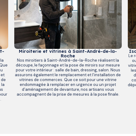
t-
Miroiterie et vitrines à Saint-André-de-la-
Is
Roche
Le 
la
Nos miroitiers à Saint-André-de-la-Roche réalisent la
ou
 Que
découpe, le façonnage et la pose de miroirs sur mesure
vitr
du
pour votre intérieur : salle de bain, dressing, salon. Nous
le
 et
assurons également le remplacement et l’installation de
d
 de
vitrines de commerces. Que ce soit pour une vitrine
co
 la
endommagée à remplacer en urgence ou un projet
dépe
us
d’aménagement de devanture, nos artisans vous
pour
accompagnent de la prise de mesures à la pose finale.
.