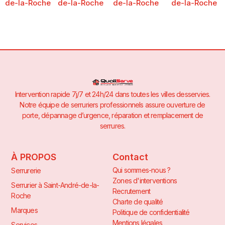
de-la-Roche
de-la-Roche
de-la-Roche
de-la-Roche
Intervention rapide 7j/7 et 24h/24 dans toutes les villes desservies.
Notre équipe de serruriers professionnels assure ouverture de
porte, dépannage d’urgence, réparation et remplacement de
serrures.
À PROPOS
Contact
Qui sommes-nous ?
Serrurerie
Zones d'interventions
Serrurier à Saint-André-de-la-
Recrutement
Roche
Charte de qualité
Marques
Politique de confidentialité
Mentions légales
Services