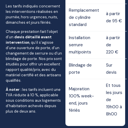
Les tarifs indiqués concernent
Remplacement
les interventions réalisées en
à partir
journée, hors urgences, nuits,
de cylindre
de 95 €
dimanches et jours fériés.
standard
Chaque prestation fait l’objet
d’un
devis détaillé avant
Installation
à partir
intervention
, qu’il s’agisse
serrure
de
d’une ouverture de porte, d’un
multipoints
220 €
changement de serrure ou d’un
blindage de porte. Nos prix sont
étudiés pour offrir un excellent
Blindage de
Sur
rapport qualité/prix, avec du
porte
devis
matériel certifié et des artisans
qualifiés.
Et tous
Majoration
À noter :
les tarifs incluent une
les jours
TVA réduite à 10 %, applicable
100% week-
de
sous conditions aux logements
end, jours
d’habitation achevés depuis
19h00 à
fériés
plus de deux ans.
8h00