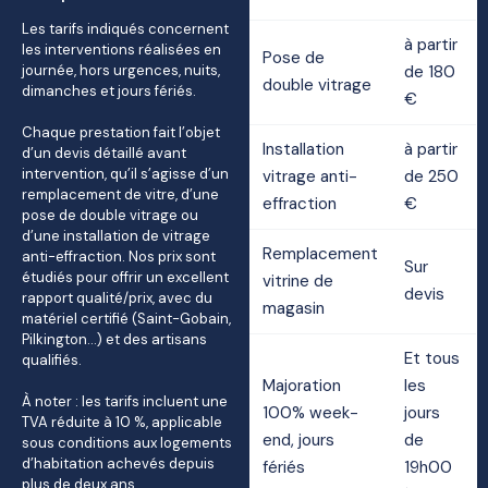
Les tarifs indiqués concernent
à partir
les interventions réalisées en
Pose de
journée, hors urgences, nuits,
de 180
double vitrage
dimanches et jours fériés.
€
Chaque prestation fait l’objet
Installation
à partir
d’un devis détaillé avant
intervention, qu’il s’agisse d’un
vitrage anti-
de 250
remplacement de vitre, d’une
effraction
€
pose de double vitrage ou
d’une installation de vitrage
Remplacement
anti-effraction. Nos prix sont
Sur
étudiés pour offrir un excellent
vitrine de
devis
rapport qualité/prix, avec du
magasin
matériel certifié (Saint-Gobain,
Pilkington…) et des artisans
Et tous
qualifiés.
Majoration
les
À noter : les tarifs incluent une
100% week-
jours
TVA réduite à 10 %, applicable
end, jours
de
sous conditions aux logements
d’habitation achevés depuis
fériés
19h00
plus de deux ans.