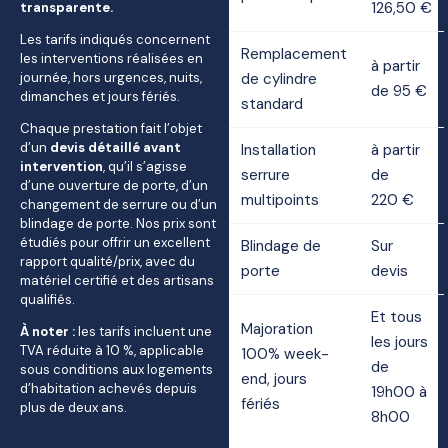
126,50 €
transparente.
Les tarifs indiqués concernent
Remplacement
les interventions réalisées en
à partir
journée, hors urgences, nuits,
de cylindre
de 95 €
dimanches et jours fériés.
standard
Chaque prestation fait l’objet
d’un
devis détaillé avant
Installation
à partir
intervention
, qu’il s’agisse
serrure
de
d’une ouverture de porte, d’un
multipoints
220 €
changement de serrure ou d’un
blindage de porte. Nos prix sont
étudiés pour offrir un excellent
Blindage de
Sur
rapport qualité/prix, avec du
porte
devis
matériel certifié et des artisans
qualifiés.
Et tous
Majoration
À noter :
les tarifs incluent une
les jours
TVA réduite à 10 %, applicable
100% week-
de
sous conditions aux logements
end, jours
d’habitation achevés depuis
19h00 à
fériés
plus de deux ans.
8h00