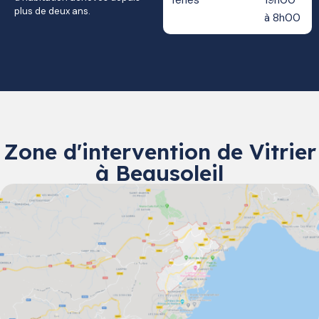
fériés
19h00
plus de deux ans.
à 8h00
Zone d'intervention de Vitrier
à Beausoleil