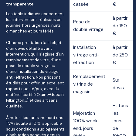
cassée
€
transparente.
Les tarifs indiqués concernent
à partir
les interventions réalisées en
Pose de
journée, hors urgences, nuits,
de 180
double vitrage
dimanches et jours fériés.
€
Chaque prestation fait l’objet
Installation
à partir
d’un devis détaillé avant
intervention, qu’il s’agisse d’un
vitrage anti-
de 250
remplacement de vitre, d’une
effraction
€
pose de double vitrage ou
d’une installation de vitrage
Remplacement
anti-effraction. Nos prix sont
Sur
étudiés pour offrir un excellent
vitrine de
devis
rapport qualité/prix, avec du
magasin
matériel certifié (Saint-Gobain,
Pilkington…) et des artisans
Et tous
qualifiés.
Majoration
les
À noter : les tarifs incluent une
100% week-
jours
TVA réduite à 10 %, applicable
end, jours
de
sous conditions aux logements
d’habitation achevés depuis