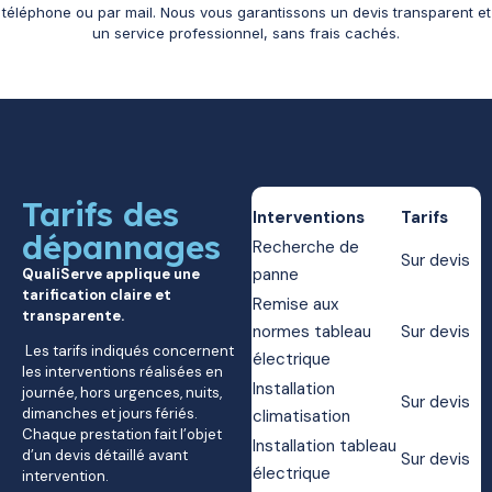
téléphone ou par mail. Nous vous garantissons un devis transparent et
un service professionnel, sans frais cachés.
Tarifs des
Interventions
Tarifs
dépannages
Recherche de
Sur devis
panne
QualiServe applique une
tarification claire et
Remise aux
transparente.
normes tableau
Sur devis
Les tarifs indiqués concernent
électrique
les interventions réalisées en
Installation
journée, hors urgences, nuits,
Sur devis
dimanches et jours fériés.
climatisation
Chaque prestation fait l’objet
Installation tableau
d’un devis détaillé avant
Sur devis
électrique
intervention.