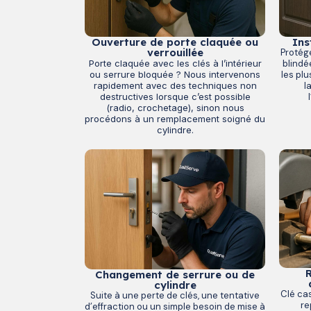
Ouverture de porte claquée ou
Ins
verrouillée
Protég
Porte claquée avec les clés à l’intérieur
blindé
ou serrure bloquée ? Nous intervenons
les pl
rapidement avec des techniques non
l
destructives lorsque c’est possible
(radio, crochetage), sinon nous
procédons à un remplacement soigné du
cylindre.
R
Changement de serrure ou de
cylindre
Clé ca
Suite à une perte de clés, une tentative
re
d’effraction ou un simple besoin de mise à