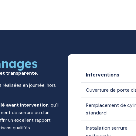
nnages
 et transparente.
Interventions
s réalisées en journée, hors
Ouverture de porte c
llé avant intervention
, qu’il
Remplacement de cyli
ment de serrure ou d’un
standard
frir un excellent rapport
isans qualifiés.
Installation serrure
multipoints