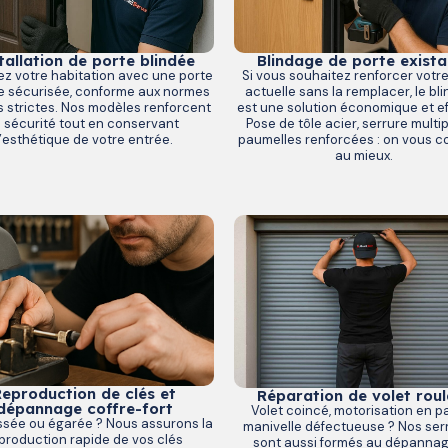
Blindage de porte exista
tallation de porte blindée
Si vous souhaitez renforcer votr
ez votre habitation avec une porte
actuelle sans la remplacer, le bl
e sécurisée, conforme aux normes
est une solution économique et ef
us strictes. Nos modèles renforcent
Pose de tôle acier, serrure multip
a sécurité tout en conservant
paumelles renforcées : on vous co
l’esthétique de votre entrée.
au mieux.
eproduction de clés et
Réparation de volet roul
dépannage coffre-fort
Volet coincé, motorisation en p
ssée ou égarée ? Nous assurons la
manivelle défectueuse ? Nos serr
production rapide de vos clés
sont aussi formés au dépanna