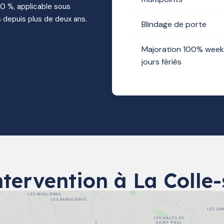
10 %, applicable sous
 depuis plus de deux ans.
Blindage de porte
Majoration 100% week
jours fériés
ntervention à La Colle