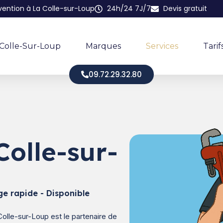
rvention à La Colle-sur-Loup
24h/24 7J/7
Devis gratuit
 Colle-Sur-Loup
Marques
Services
Tarif
09.72.29.32.80
Colle-sur-
ge rapide - Disponible
Colle-sur-Loup est le partenaire de