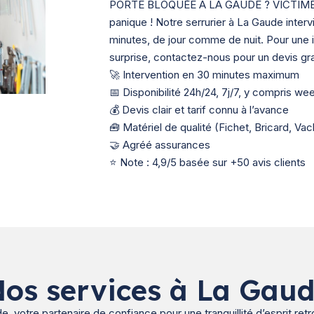
PORTE BLOQUÉE À LA GAUDE ? VICTIME
panique ! Notre serrurier à La Gaude inter
minutes, de jour comme de nuit. Pour une 
surprise, contactez-nous pour un devis grat
🚀 Intervention en 30 minutes maximum
📅 Disponibilité 24h/24, 7j/7, y compris we
💰 Devis clair et tarif connu à l’avance
🧰 Matériel de qualité (Fichet, Bricard, Va
🤝 Agréé assurances
⭐ Note : 4,9/5 basée sur +50 avis clients
os services à La Gau
, votre partenaire de confiance pour une tranquillité d’esprit retr