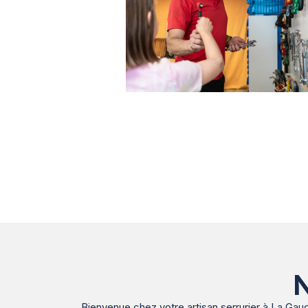
N
Bienvenue chez votre artisan serrurier à La Gaude