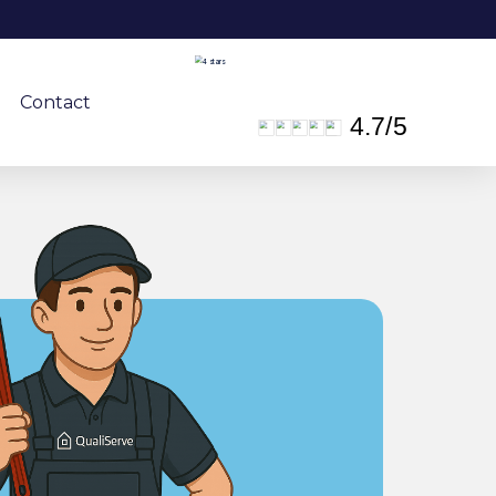
Contact
4.7
/
5