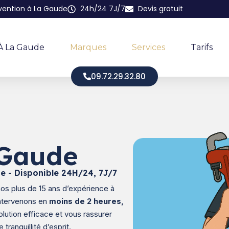
rvention à La Gaude
24h/24 7J/7
Devis gratuit
 À La Gaude
Marques
Services
Tarifs
09.72.29.32.80
 Gaude
e - Disponible 24H/24, 7J/7
os plus de 15 ans d’expérience à
intervenons en
moins de 2 heures,
olution efficace et vous rassurer
tranquillité d’esprit.