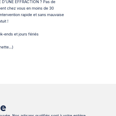
 D’UNE EFFRACTION ? Pas de
vient chez vous en moins de 30
intervention rapide et sans mauvaise
uit !
ek-ends et jours fériés
chette…)
de
ouvée. Nos artisans qualifiés sont à votre entière