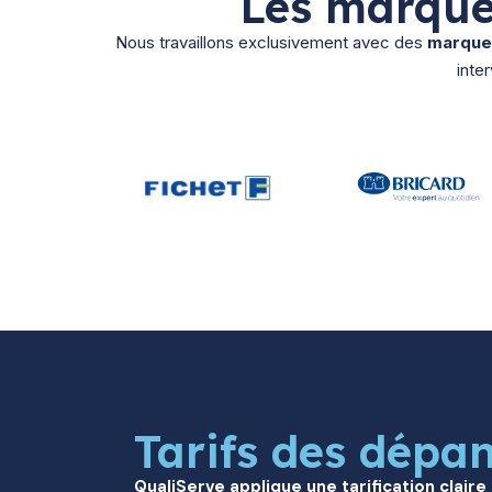
Les marque
Nous travaillons exclusivement avec des
marques
inte
Tarifs des dépa
QualiServe applique une tarification claire