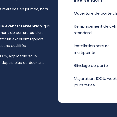
s réalisées en journée, hors
Ouverture de porte c
llé avant intervention
, qu’il
Remplacement de cyli
ment de serrure ou d’un
standard
frir un excellent rapport
isans qualifiés.
Installation serrure
multipoints
10 %, applicable sous
 depuis plus de deux ans.
Blindage de porte
Majoration 100% week
jours fériés