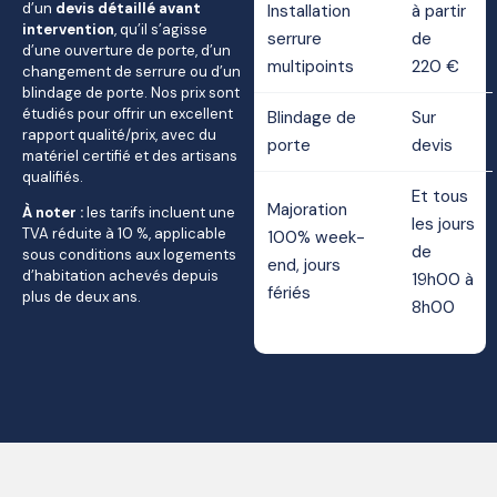
d’un
devis détaillé avant
Installation
à partir
intervention
, qu’il s’agisse
serrure
de
d’une ouverture de porte, d’un
multipoints
220 €
changement de serrure ou d’un
blindage de porte. Nos prix sont
étudiés pour offrir un excellent
Blindage de
Sur
rapport qualité/prix, avec du
porte
devis
matériel certifié et des artisans
qualifiés.
Et tous
Majoration
À noter :
les tarifs incluent une
les jours
TVA réduite à 10 %, applicable
100% week-
de
sous conditions aux logements
end, jours
d’habitation achevés depuis
19h00 à
fériés
plus de deux ans.
8h00