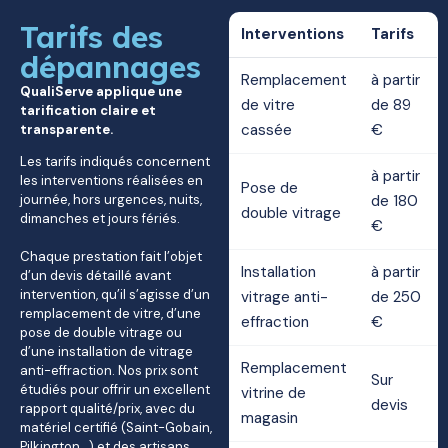
Tarifs des
Interventions
Tarifs
dépannages
Remplacement
à partir
QualiServe applique une
de vitre
de 89
tarification claire et
cassée
€
transparente.
Les tarifs indiqués concernent
à partir
les interventions réalisées en
Pose de
journée, hors urgences, nuits,
de 180
double vitrage
dimanches et jours fériés.
€
Chaque prestation fait l’objet
Installation
à partir
d’un devis détaillé avant
intervention, qu’il s’agisse d’un
vitrage anti-
de 250
remplacement de vitre, d’une
effraction
€
pose de double vitrage ou
d’une installation de vitrage
Remplacement
anti-effraction. Nos prix sont
Sur
étudiés pour offrir un excellent
vitrine de
devis
rapport qualité/prix, avec du
magasin
matériel certifié (Saint-Gobain,
Pilkington…) et des artisans