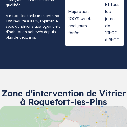
Et tous
qualifiés.
Majoration
les
À noter : les tarifs incluent une
100% week-
jours
TVA réduite à 10 %, applicable
end, jours
de
sous conditions aux logements
d’habitation achevés depuis
fériés
19h00
plus de deux ans.
à 8h00
Zone d'intervention de Vitrier
à Roquefort-les-Pins