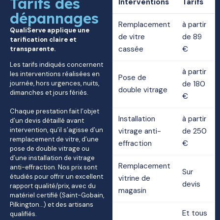
Tarifs des
Interventions
Tarifs
dépannages
Remplacement
à partir
QualiServe applique une
de vitre
de 89
tarification claire et
cassée
€
transparente.
Les tarifs indiqués concernent
à partir
les interventions réalisées en
Pose de
journée, hors urgences, nuits,
de 180
double vitrage
dimanches et jours fériés.
€
Chaque prestation fait l’objet
Installation
à partir
d’un devis détaillé avant
intervention, qu’il s’agisse d’un
vitrage anti-
de 250
remplacement de vitre, d’une
effraction
€
pose de double vitrage ou
d’une installation de vitrage
Remplacement
anti-effraction. Nos prix sont
Sur
étudiés pour offrir un excellent
vitrine de
devis
rapport qualité/prix, avec du
magasin
matériel certifié (Saint-Gobain,
Pilkington…) et des artisans
Et tous
qualifiés.