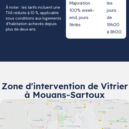
Majoration
les
À noter : les tarifs incluent une
100% week-
jours
TVA réduite à 10 %, applicable
end, jours
de
sous conditions aux logements
d’habitation achevés depuis
fériés
19h00
plus de deux ans.
à 8h00
Zone d'intervention de Vitrier
à Mouans-Sartoux