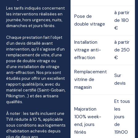
Les tarifs indiqués concernent
à partir
les interventions réalisées en
Pose de
journée, hors urgences, nuits,
de 180
double vitrage
dimanches et jours fériés.
€
Chaque prestation fait l’objet
Installation
à partir
d’un devis détaillé avant
intervention, qu’il s’agisse d’un
vitrage anti-
de 250
remplacement de vitre, d’une
effraction
€
pose de double vitrage ou
d’une installation de vitrage
Remplacement
anti-effraction. Nos prix sont
Sur
étudiés pour offrir un excellent
vitrine de
devis
rapport qualité/prix, avec du
magasin
matériel certifié (Saint-Gobain,
Pilkington…) et des artisans
Et tous
qualifiés.
Majoration
les
À noter : les tarifs incluent une
100% week-
jours
TVA réduite à 10 %, applicable
end, jours
de
sous conditions aux logements
d’habitation achevés depuis
fériés
19h00
plus de deux ans.