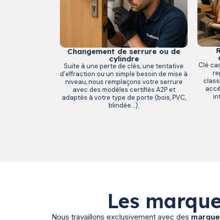
R
Changement de serrure ou de
cylindre
Clé ca
Suite à une perte de clés, une tentative
re
d’effraction ou un simple besoin de mise à
class
niveau, nous remplaçons votre serrure
accè
avec des modèles certifiés A2P et
in
adaptés à votre type de porte (bois, PVC,
blindée…).
Les marque
Nous travaillons exclusivement avec des
marques