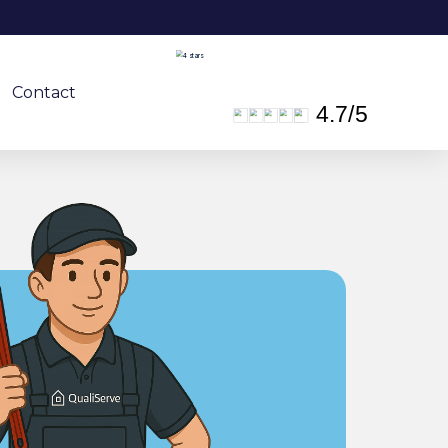
Contact
4.7
/
5