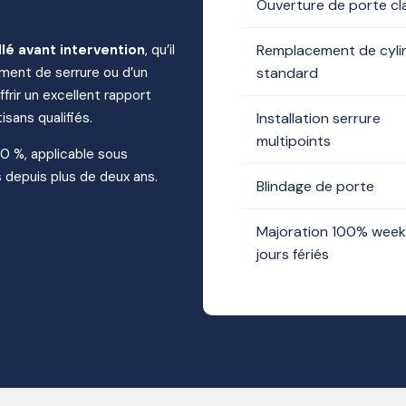
Ouverture de porte c
llé avant intervention
, qu’il
Remplacement de cyli
ment de serrure ou d’un
standard
frir un excellent rapport
isans qualifiés.
Installation serrure
multipoints
10 %, applicable sous
 depuis plus de deux ans.
Blindage de porte
Majoration 100% week
jours fériés