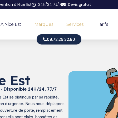
vention à Nice Est
24h/24 7J/7
Devis gratuit
 À Nice Est
Marques
Services
Tarifs
09.72.29.32.80
e Est
 - Disponible 24H/24, 7J/7
 Est se distingue par sa rapidité,
ation d’urgence. Nous nous déplaçons
 ouverture de porte, remplacement
onseils sont clairs, honnêtes et