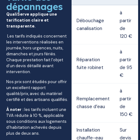
dépannages
à
QualiServe applique une
tarification claire et
Débouchage
partir
transparente.
canalisation
de
120 €
Les tarifs indiqués concernent
les interventions réalisées en
journée, hors urgences, nuits,
à
dimanches et jours fériés.
Réparation
partir
Chaque prestation fait l’objet
d’un devis détaillé avant
fuite robinet
de 95
intervention.
€
Nos prix sont étudiés pour offrir
un excellent rapport
à
qualité/prix, avec du matériel
Remplacement
partir
certifié et des artisans qualifiés.
chasse d’eau
de
À noter :
les tarifs incluent une
150 €
TVA réduite à 10 %, applicable
sous conditions aux logements
d’habitation achevés depuis
Installation
Sur
plus de deux ans.
chauffe-eau
devis