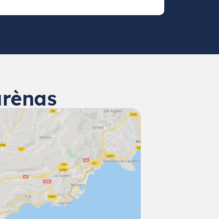
arènas