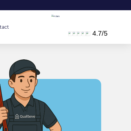
tact
4.7
/
5