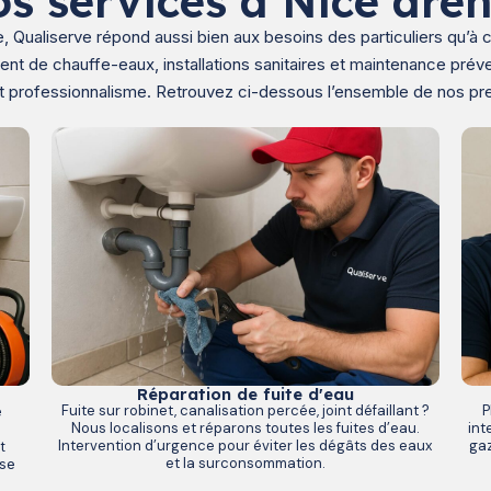
s services à Nice arè
ce, Qualiserve répond aussi bien aux besoins des particuliers qu
t de chauffe-eaux, installations sanitaires et maintenance préven
et professionnalisme. Retrouvez ci-dessous l’ensemble de nos pre
Réparation de fuite d'eau
P
Fuite sur robinet, canalisation percée, joint défaillant ?
e
int
Nous localisons et réparons toutes les fuites d’eau.
s
gaz
Intervention d’urgence pour éviter les dégâts des eaux
t
et la surconsommation.
sse