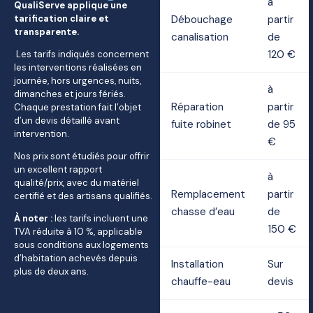
à
QualiServe applique une
tarification claire et
Débouchage
partir
transparente.
canalisation
de
120 €
Les tarifs indiqués concernent
les interventions réalisées en
journée, hors urgences, nuits,
à
dimanches et jours fériés.
Réparation
partir
Chaque prestation fait l’objet
d’un devis détaillé avant
fuite robinet
de 95
intervention.
€
Nos prix sont étudiés pour offrir
un excellent rapport
à
qualité/prix, avec du matériel
Remplacement
partir
certifié et des artisans qualifiés.
chasse d’eau
de
À noter :
les tarifs incluent une
150 €
TVA réduite à 10 %, applicable
sous conditions aux logements
d’habitation achevés depuis
Installation
Sur
plus de deux ans.
chauffe-eau
devis